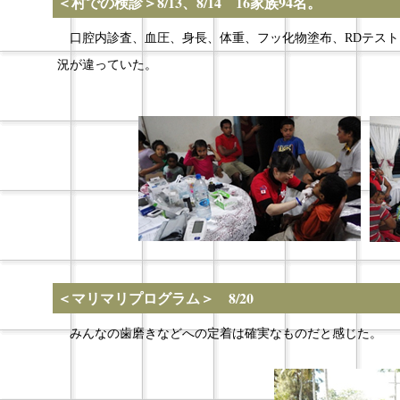
＜村での検診＞8/13、8/14 16家族94名。
口腔内診査、血圧、身長、体重、フッ化物塗布、RDテスト
況が違っていた。
＜マリマリプログラム＞ 8/20
みんなの歯磨きなどへの定着は確実なものだと感じた。