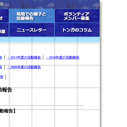
歯科現
現地での様子と活動報告
ボランティアメンバー募集
業
ニュースレター
｜
｜
告
・2011年度の活動報告
・2010年度の活動報告
｜
告
・2006年度の活動報告
｜
報告
動報告
活動報告】