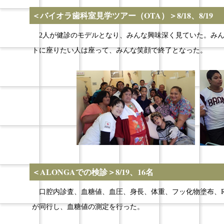
＜バイオラ歯科室見学ツアー（OTA）＞8/18、8/19
2人が健診のモデルとなり、みんな興味深く見ていた。みん
トに座りたい人は座って、みんな笑顔で終了となった。
＜ALONGAでの検診＞8/19、16名
口腔内診査、血糖値、血圧、身長、体重、フッ化物塗布、R
が同行し、血糖値の測定を行った。