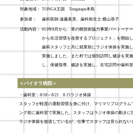
対象地域：
TONGA王国 Tongatapu本島
参加者：
歯科医師:遠藤眞美、歯科衛生士:横山恭子
活動内容：
013年8月から、草の根技術協力事業パートー
から生活習慣を改善するプロジェクト」を開始し
歯科スタッフと共に就業前にラジオ体操を実施
実施しました。また村では個別訪問し健診を実施し
し、保健指導、健診を実施し、在宅訪問や歯科
＜バイオラ病院＞
・歯科室：8/18～8/21 8:15ラジオ体操
スタッフが軽度の運動習慣を身に付け、マリマリプログラム
ング前に歯科室で実施した。スタッフはラジオ体操の動きに慣れ
ラジオ体操を放送しているが、仕事でスタッフは見られな