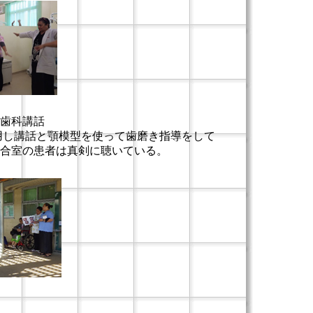
5から歯科講話
使用し講話と顎模型を使って歯磨き指導をして
合室の患者は真剣に聴いている。