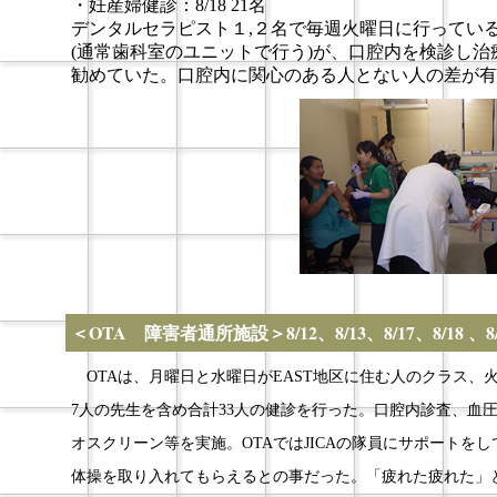
・妊産婦健診：8/18 21名
デンタルセラピスト１,２名で毎週火曜日に行ってい
(通常歯科室のユニットで行う)が、口腔内を検診し
勧めていた。口腔内に関心のある人とない人の差が有
＜OTA 障害者通所施設＞8/12、8/13、8/17、8/18 、8/
OTAは、月曜日と水曜日がEAST地区に住む人のクラス、
7人の先生を含め合計33人の健診を行った。口腔内診査、血
オスクリーン等を実施。OTAではJICAの隊員にサポートを
体操を取り入れてもらえるとの事だった。「疲れた疲れた」